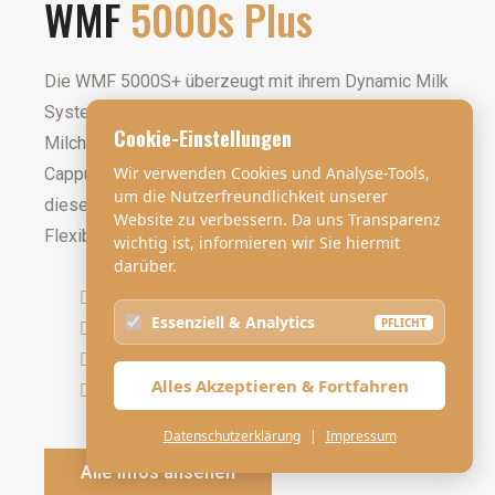
WMF
5000s Plus
Die WMF 5000S+ überzeugt mit ihrem Dynamic Milk
System, das sowohl heißen als auch kalten
Cookie-Einstellungen
Milchschaum auf Knopfdruck liefert. Ob cremiger
Wir verwenden Cookies und Analyse-Tools,
Cappuccino oder feinporiger Latte Macchiato –
um die Nutzerfreundlichkeit unserer
dieses Modell garantiert höchste Qualität und
Website zu verbessern. Da uns Transparenz
Flexibilität.
wichtig ist, informieren wir Sie hiermit
darüber.
250 Tassen
Essenziell & Analytics
PFLICHT
Dynamic Milk
Extern
Alles Akzeptieren & Fortfahren
240 Volt
Datenschutzerklärung
|
Impressum
Alle Infos ansehen