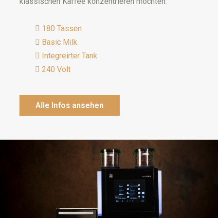
klassischen Kaffee konzentrieren möchten.
180 Tassen
Basic Milk
Integreirter Tank
240 Volt
Alle Infos ansehen